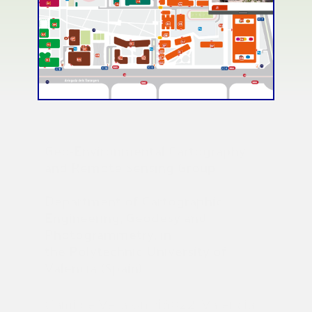
Geo-Environmental Cartography
and Remote Sensing Group
Department of Cartographic
Engineering, Geodesy and
Photogrammetry, in
the Polytechnic University of
Valencia (Spain)
Camí de Vera s/n 46022 Valencia,