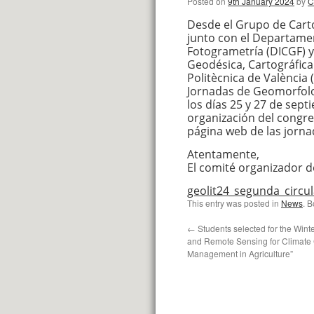
Posted on
9th January 2024
by
C
Desde el Grupo de Cart
junto con el Departamen
Fotogrametría (DICGF) y
Geodésica, Cartográfica 
Politècnica de València 
Jornadas de Geomorfolog
los días 25 y 27 de sep
organización del congre
página web de las jorna
Atentamente,
El comité organizador d
geolit24_segunda_circul
This entry was posted in
News
. 
←
Students selected for the Wint
and Remote Sensing for Climat
Management in Agriculture”