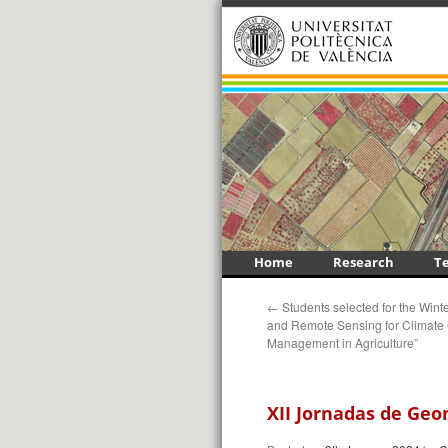
1
2
3
4
5
6
7
8
9
<
>
Skip
Home
Research
T
to
←
Students selected for the Wint
content
and Remote Sensing for Climat
Management in Agriculture”
XII Jornadas de Geom