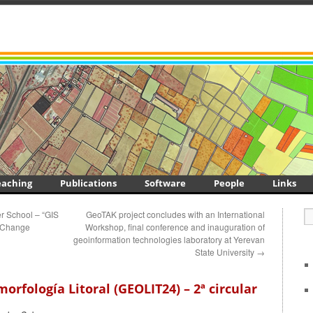
eaching
Publications
Software
People
Links
er School – “GIS
GeoTAK project concludes with an International
e Change
Workshop, final conference and inauguration of
geoinformation technologies laboratory at Yerevan
State University
→
orfología Litoral (GEOLIT24) – 2ª circular