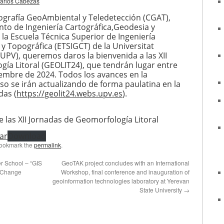
arlos Cabezas
ografía GeoAmbiental y Teledetección (CGAT),
to de Ingeniería Cartográfica,Geodesia y
 la Escuela Técnica Superior de Ingeniería
y Topográfica (ETSIGCT) de la Universitat
(UPV), queremos daros la bienvenida a las XII
ía Litoral (GEOLIT24), que tendrán lugar entre
tiembre de 2024. Todos los avances en la
so se irán actualizando de forma paulatina en la
das (
https://geolit24.webs.upv.es
).
e las XII Jornadas de Geomorfología Litoral
ar
Download
Bookmark the
permalink
.
er School – “GIS
GeoTAK project concludes with an International
e Change
Workshop, final conference and inauguration of
geoinformation technologies laboratory at Yerevan
State University
→